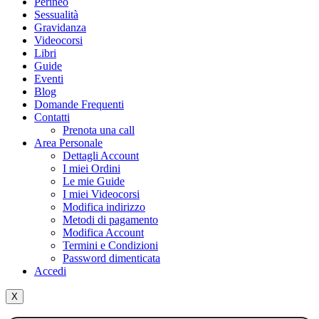
Perineo
Sessualità
Gravidanza
Videocorsi
Libri
Guide
Eventi
Blog
Domande Frequenti
Contatti
Prenota una call
Area Personale
Dettagli Account
I miei Ordini
Le mie Guide
I miei Videocorsi
Modifica indirizzo
Metodi di pagamento
Modifica Account
Termini e Condizioni
Password dimenticata
Accedi
X