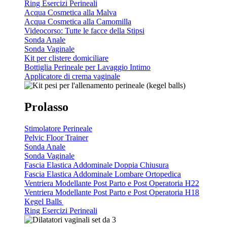
Ring Esercizi Perineali
Acqua Cosmetica alla Malva
Acqua Cosmetica alla Camomilla
Videocorso: Tutte le facce della Stipsi
Sonda Anale
Sonda Vaginale
Kit per clistere domiciliare
Bottiglia Perineale per Lavaggio Intimo
Applicatore di crema vaginale
Prolasso
Stimolatore Perineale
Pelvic Floor Trainer
Sonda Anale
Sonda Vaginale
Fascia Elastica Addominale Doppia Chiusura
Fascia Elastica Addominale Lombare Ortopedica
Ventriera Modellante Post Parto e Post Operatoria H22
Ventriera Modellante Post Parto e Post Operatoria H18
Kegel Balls
Ring Esercizi Perineali