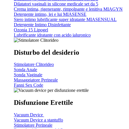
Dilatatori vaginali in silicone medicale set da 5
Crema intima, rigenerante, rimpolpante e lenitiva
MIAGYN
Detergente intimo, lei e lui
MIASENSE
Siero intimo lubrificante super idratante
MIASENSUAL
Detergente Intimo Disinfettante
Ozonia 15 Lipogel
Lubrificante idratante con acido ialuronico
Disturbo del desiderio
Stimolatore Clitorideo
Sonda Anale
Sonda Vaginale
Massaggiatore Perineale
Fanni Sex Code
Disfunzione Erettile
Vacuum Device
Vacuum Device a stantuffo
Stimolatore Perineale