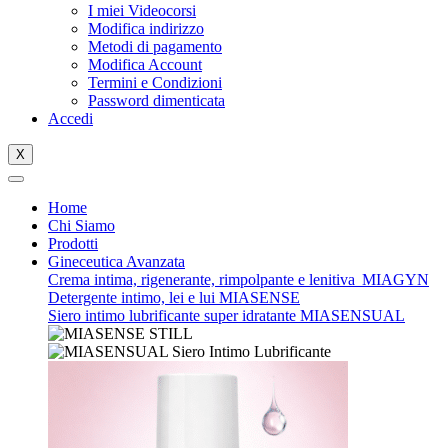
I miei Videocorsi
Modifica indirizzo
Metodi di pagamento
Modifica Account
Termini e Condizioni
Password dimenticata
Accedi
X
Home
Chi Siamo
Prodotti
Gineceutica Avanzata
Crema intima, rigenerante, rimpolpante e lenitiva
MIAGYN
Detergente intimo, lei e lui
MIASENSE
Siero intimo lubrificante super idratante
MIASENSUAL