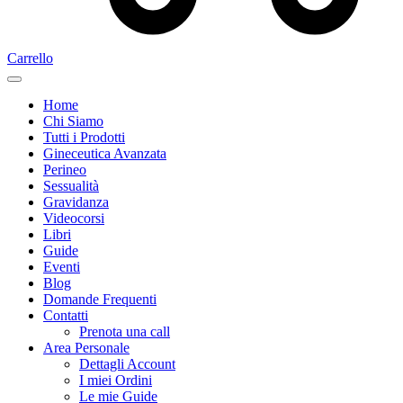
Carrello
Home
Chi Siamo
Tutti i Prodotti
Gineceutica Avanzata
Perineo
Sessualità
Gravidanza
Videocorsi
Libri
Guide
Eventi
Blog
Domande Frequenti
Contatti
Prenota una call
Area Personale
Dettagli Account
I miei Ordini
Le mie Guide