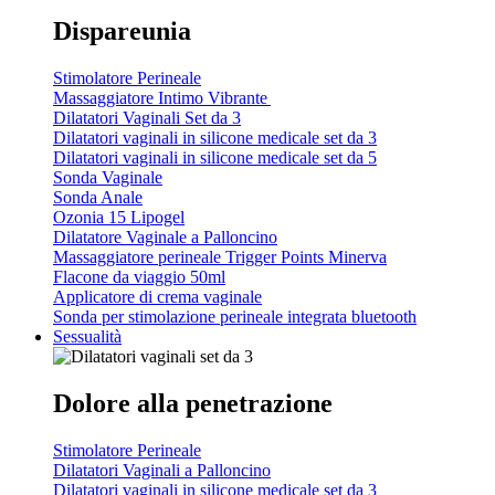
Dispareunia
Stimolatore Perineale
Massaggiatore Intimo Vibrante
Dilatatori Vaginali Set da 3
Dilatatori vaginali in silicone medicale set da 3
Dilatatori vaginali in silicone medicale set da 5
Sonda Vaginale
Sonda Anale
Ozonia 15 Lipogel
Dilatatore Vaginale a Palloncino
Massaggiatore perineale Trigger Points Minerva
Flacone da viaggio 50ml
Applicatore di crema vaginale
Sonda per stimolazione perineale integrata bluetooth
Sessualità
Dolore alla penetrazione
Stimolatore Perineale
Dilatatori Vaginali a Palloncino
Dilatatori vaginali in silicone medicale set da 3