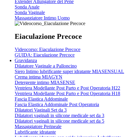
Extender Allungatore del Pene
Sonda Anale
Sonda Vaginale
Massaggiatore Intimo Uomo
Eiaculazione Precoce
Videocorso: Eiaculazione Precoce
GUIDA: Eiaculazione Precoce
Gravidanza
Dilatatore Vaginale a Palloncino
Siero Intimo lubrificante super idratante
MIASENSUAL
Crema intima
MIAGYN
Detergente intimo
MIASENSE
Ventriera Modellante Post Parto e Post Operatoria H22
Ventriera Modellante Post Parto e Post Operatoria H18
Fascia Elastica Addominale
Fascia Elastica Addominale Post Operatoria
Dilatatori Vaginali Set da 3
Dilatatori vaginali in silicone medicale set da 3
Dilatatori vaginali in silicone medicale set da 5
Massaggiatore Perineale
Lubrificante idratante