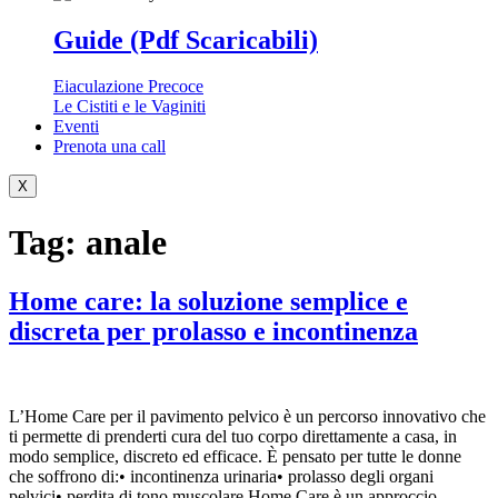
Guide (Pdf Scaricabili)
Eiaculazione Precoce
Le Cistiti e le Vaginiti
Eventi
Prenota una call
X
Tag:
anale
Home care: la soluzione semplice e
discreta per prolasso e incontinenza
L’Home Care per il pavimento pelvico è un percorso innovativo che
ti permette di prenderti cura del tuo corpo direttamente a casa, in
modo semplice, discreto ed efficace. È pensato per tutte le donne
che soffrono di:• incontinenza urinaria• prolasso degli organi
pelvici• perdita di tono muscolare Home Care è un approccio